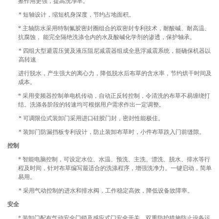
擦作用更强，提高洗净率。
* 短轴设计，缩短机身深度，节约占地面积。
* 主轴防水采用特制氟胶密封圈组合的双密封专利技术，耐酸碱、耐高温、
抗腐蚀， 能完全隔绝洗涤仓内的水及酸碱化学剂的渗透，保护轴承。
* 四组大型避震压簧及液压阻尼减震器组成全悬浮减震系统，能确保机器以
高转速
进行脱水，产生强大的离心力，降低脱水后布草的含水率，节约烘干时间及
成本。
* 采用变频器控制单电机传动，自动正反转控制，令清洗的布草不易缠绕打
结。洗涤各阶段的转速均可根据用户需求作出一定调整。
* 可调限位式装卸门采用进口硅胶门封，密封性能极佳。
* 装卸门防漏挡板专利设计，防止装卸布草时，小件布草跌入门前缝隙。
控制
* 智能电脑控制，可设定水位、水温、预洗、主洗、漂洗、脱水、排水等行
程及时间，针对布草编写最适合的洗涤程序，增强洗净力。一键启动，简单
易用。
* 采用气动控制的进水和排水阀，工作稳定高效，降低设备故障率。
安全
* 装卸门配有气动安全门锁及感应式门安全开关，双重防护措施防止设备运