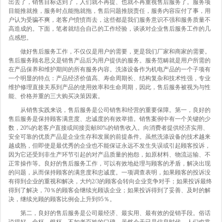
出去了，销售目标达到了，人们就不再提、也就不再重视售后服务了。服务项
目能推就推，服务时点能拖就拖，售后问题推脱责任，服务内容应付了事，用
户认为受骗不爽，老客户愤愤而去，这些都是我们服务意识不强和服务质量不
高造成的。下面，笔者就结合自己的工作经验，谈谈对企业售后服务工作的几
点感想。
做好售后服务工作，不仅仅是用户的需要，更是我们厂家和商家的需要。
售后服务顾名思义是销售产品后为用户提供的服务。服务范畴就是用户所需的
在产品保养和维护期间的所有服务内容。洗涤设备作为机电产品的一个子项有
一个明显的特点：产品经济价值高、寿命周期长、结构复杂和技术性强，专业
维护修理直接关系到产品的使用效率和生命周期，因此，售后服务被视为与性
能、价格并重的三大购买决策因素。
从销售实践来说，售后服务是公司销售和经营的重要保障。第一，良好的
售后服务是保持顾客满意度、忠诚度的有效举措。销售案例中有一个关键的少
数，20%的老客户直接或间接贡献80%的销售收入。向消费者提供经济实用、
安全可靠的优质产品是企业生存和发展的前提条件。虽然洗涤设备的技术越来
越成熟，但即使是最优秀的企业也不能保证永远不发生失误或引起顾客投诉，
因为它还受到非生产环节引起的对产品质量的抱怨，如原材料、物流运输、不
正常操作等。良好的售后服务工作，可以有效地处理与顾客的矛盾，解决出现
的问题，从而保持顾客的满意度和忠诚度。一项调查表明，如果顾客的投诉没
有得到企业的重视和解决，大约2/3的顾客会转向企业竞争对手；如果投诉最终
得到了解决，70％的顾客会继续光顾该企业；如果投诉得到了妥善、及时的解
决，继续光顾的顾客比例会上升到95％。
第二，良好的售后服务是公司最经济、最实用、最有效的促销手段。俗话
说得好，金杯、银杯，不如老百姓的口碑。虽然今天已是信息时代，人们也常