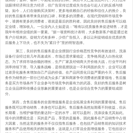
说眼球经济和注意力经济，但广告宣传过度或失当也会引起人们的反感与猜
疑。如今，人们在做购买决策时，更多地依赖自己的经验和信任人的推介，良
好的售后服务将带来良好的口碑，和更多的消费者。在现代营销和市场竞争
中，谁拥有更多的消费者，谁就是最后的胜利者。因此良好的售后服务可以稳
定业绩，增加收入。一位业内人士如是说：“唯有以优质服务来促进销售，才是
我年年维持业绩的第一要素。”据一项资料统计表明，大多数新客户都是通过老
客户介绍来的。促销方式有多种，少些广告投入，多以让利促销或在优质的售
后服务上下功夫，也不失为“紧日子”里的明智选择。
第三，良好的售后服务是企业摆脱行业价格恶性竞争的有效途径。洗涤
设备行业经过前几年高速成长，市场总需求量稳定，竞争格局进入白热化状
态。为了求得市场份额的增长，生产厂家及经销商大开价格大战，行业平均利
润率持续下滑。导入服务战略，是彻底摆脱这一不利局面的良方，企业可以通
过差异化服务来增加自己产品的价值。在产品同质化日益严重的今天，售后服
务作为销售的一部分已经成为众多厂家和商家争夺消费者的重要领地，售后服
务是买方市场条件下企业参与市场竞争的最有力的武器。良好的售后服务是树
立企业品牌和传播企业形象的重要途径，也是企业综合竞争力的重要组成部
分。
第四，含售后服务的全面增值服务是企业拓展业务利润的重要领域。售后
服务既可以带动销售，本身也可以盈利。售后服务虽然短期看不到收益，但从
长期看，当维护修理的量达到一定的水平，就可以盈利，洗涤设备尤其如此。
现今的消费观念是：买的是产品，享受的是服务。因此服务在产品销售中占很
大因素，当然这里的服务并不仅仅指售后服务，也包括产品销售前的知识技术
服务和产品使用相关的附加服务，这就是人们常说全面增值服务，它包括设计