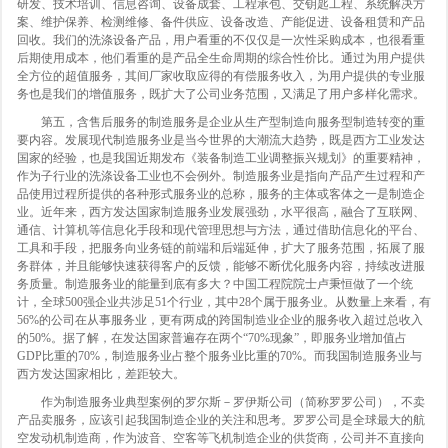
研发、技术培训、信息咨询、设备成套、工程承包、交钥匙工程、系统解决方
案、维护保养、检测维修、备件供应、设备改造、产能促进、设备租赁和产品
回收。我们的洗涤设备产品，用户看重的不仅仅是一次性采购成本，也很看重
后期使用成本，他们看重的是产品全生命周期的综合性价比。通过为用户提供
全方位的超值服务，其间厂家收取应得的有偿服务收入，为用户提供的专业服
务也是我们的增值服务，既扩大了公司业务范围，又满足了用户多样化需求。
第五，含售后服务的制造服务是企业从生产型制造向服务型制造转变的重
要内容。发展现代制造服务业是当今世界的大潮流大趋势，既是西方工业发达
国家的经验，也是我国近期发布《装备制造工业调整振兴规划》的重要精神，
作为子行业的洗涤设备工业也不会例外。制造服务业是指向产品产生过程和产
品使用过程所提供的各种形式服务业的总称，服务的主体或客体之一是制造企
业。近年来，西方发达国家制造服务业发展强劲，水平很高，融合了互联网、
通信、计算机等信息化手段和现代管理思想与方法，通过借助信息化的平台、
工具和手段，把服务向业务链的前端和后端延伸，扩大了服务范围，拓展了服
务群体，并且能够快速获得客户的反馈，能够不断优化服务内容，持续改进服
务质量。制造服务业的能量到底有多大？中国工程院院士卢秉恒做了一个统
计，全球500强企业共涉足51个行业，其中28个属于服务业。从数量上来看，有
56%的公司在从事服务业，更有两成的跨国制造业企业的服务收入超过总收入
的50%。据了解，在发达国家普遍存在两个“70%现象”，即服务业增加值占
GDP比重的70%，制造服务业占整个服务业比重的70%。而我国制造服务业与
西方发达国家相比，差距较大。
作为制造服务业典型案例的罗尔斯－罗伊斯公司（简称罗罗公司），不卖
产品卖服务，应该引起我国制造企业的关注和思考。罗罗公司是全球最大的航
空发动机制造商，作为波音、空客等飞机制造企业的供货商，公司并不直接向