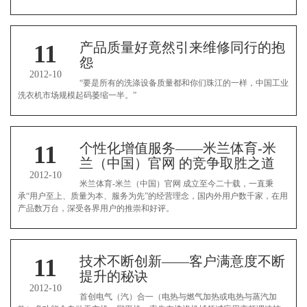
产品质量好竟然引来维修同行的抱
11
怨
2012-10
“要是所有的洗涤设备质量都和你们珠江的一样，中国工业
洗衣机市场规模起码萎缩一半。”
个性化增值服务——米兰体育-米
11
兰（中国）官网 的竞争取胜之道
2012-10
米兰体育-米兰（中国）官网 成立至今二十载，一直秉
承“用户至上、质量为本、服务为先”的经营理念，国内外用户数千家，在用
产品数万台，深受各界用户的推崇和好评。
技术不断创新——客户满意度不断
11
提升的秘诀
2012-10
首创电气（汽）合一（电热与燃气加热或电热与蒸汽加