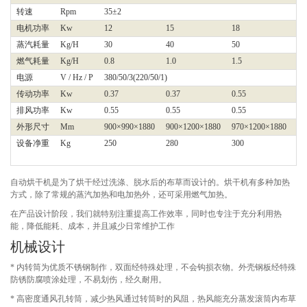
转速
Rpm
35±2
电机功率
Kw
12
15
18
18
蒸汽耗量
Kg/H
30
40
50
60
燃气耗量
Kg/H
0.8
1.0
1.5
2.
电源
V / Hz / P
380/50/3(220/50/1)
38
传动功率
Kw
0.37
0.37
0.55
0.
排风功率
Kw
0.55
0.55
0.55
0.
外形尺寸
Mm
900×990×1880
900×1200×1880
970×1200×1880
10
设备净重
Kg
250
280
300
35
自动烘干机是为了烘干经过洗涤、脱水后的布草而设计的。烘干机有多种加热
方式，除了常规的蒸汽加热和电加热外，还可采用燃气加热。
在产品设计阶段，我们就特别注重提高工作效率，同时也专注于充分利用热
能，降低能耗、成本，并且减少日常维护工作
机械设计
* 内转筒为优质不锈钢制作，双面经特殊处理，不会钩损衣物。外壳钢板经特殊
防锈防腐喷涂处理，不易划伤，经久耐用。
* 高密度通风孔转筒，减少热风通过转筒时的风阻，热风能充分蒸发滚筒内布草