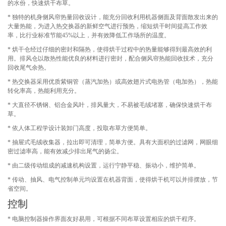
的水份，快速烘干布草。
* 独特的机身侧风帘热量回收设计，能充分回收利用机器侧面及背面散发出来的
大量热能，为进入热交换器的新鲜空气进行预热，缩短烘干时间提高工作效
率，比行业标准节能45%以上，并有效降低工作场所的温度。
* 烘干仓经过仔细的密封和隔热，使得烘干过程中的热量能够得到最高效的利
用。排风仓以散热性能优良的材料进行密封，配合侧风帘热能回收技术，充分
回收尾气余热。
* 热交换器采用优质紫铜管（蒸汽加热）或高效翅片式电热管（电加热），热能
转化率高，热能利用充分。
* 大直径不锈钢、铝合金风叶，排风量大，不易被毛绒堵塞，确保快速烘干布
草。
* 依人体工程学设计装卸门高度，投取布草方便简单。
* 抽屉式毛绒收集器，拉出即可清理，简单方便。具有大面积的过滤网，网眼细
密过滤率高，能有效减少排出尾气的扬尘。
* 由二级传动组成的减速机构设置，运行宁静平稳、振动小，维护简单。
* 传动、抽风、电气控制单元均设置在机器背面，使得烘干机可以并排摆放，节
省空间。
控制
* 电脑控制器操作界面友好易用，可根据不同布草设置相应的烘干程序。