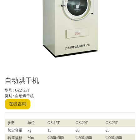
自动烘干机
型号 : GZZ-25T
类别 : 自动烘干机
在线咨询
参数
单位
GZ-15T
GZ-20T
GZ-25T
GZ
额定容量
kg
15
20
25
30
转筒规格
Mm
Φ800×580
Φ800×800
Φ900×800
Φ9