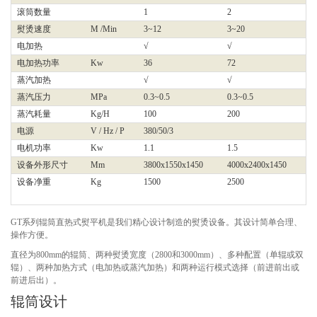
滚筒数量
1
2
熨烫速度
M /Min
3~12
3~20
电加热
√
√
电加热功率
Kw
36
72
蒸汽加热
√
√
蒸汽压力
MPa
0.3~0.5
0.3~0.5
蒸汽耗量
Kg/H
100
200
电源
V / Hz / P
380/50/3
电机功率
Kw
1.1
1.5
设备外形尺寸
Mm
3800x1550x1450
4000x2400x1450
设备净重
Kg
1500
2500
GT系列辊筒直热式熨平机是我们精心设计制造的熨烫设备。其设计简单合理、
操作方便。
直径为800mm的辊筒、两种熨烫宽度（2800和3000mm）、多种配置（单辊或双
辊）、两种加热方式（电加热或蒸汽加热）和两种运行模式选择（前进前出或
前进后出）。
辊筒设计