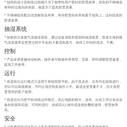
* 辊筒的设计及制造过程都只为了能带给用户更好的熨烫效果，优良的不锈钢选
材和经过抛光的表面，都是为了提高熨烫质量。
* 不锈钢辊筒配合优质耐热送布带，将待熨烫的布草抱紧于辊筒上，达到优质的
熨烫效果。
抽湿系统
* 创新的立体微气流抽湿系统，通过设备顶部和底部的抽湿装置，形成立体的微
气流直接带走熨烫过程中升起的大量湿热蒸汽，保持工作间的清凉、干爽。
控制
* 产品采用变频传动机构，操作者可根据布草类型、湿度，即时调整熨烫速度，
提高工作效率。
运行
* 前进前出运行模式只适用于单辊筒熨平机。由于其送布、出布均在前面进行，
所以可以靠墙摆放，节约占地空间及操作人手。最适合熨烫量不大，但又有熨
烫需求的客户选用。
* 前进后出为熨平机传统运作模式，其占地面积稍大，送布、出布工序分布在设
备的前面和后面，可同时进行，由前后4人操作或连接折叠机使用，熨烫效率
高。
安全
* 小角度倾斜式送布台上装有进料防轧安全挡板，防止意外事故的发生。