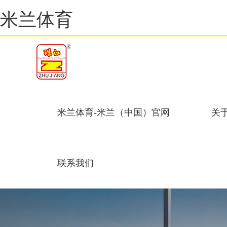
米兰体育
米兰体育-米兰（中国）官网
关
联系我们