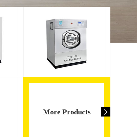
More Products