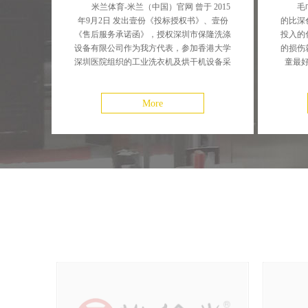
米兰体育-米兰（中国）官网 曾于 2015
毛
年9月2日 发出壹份《投标授权书》、壹份
的比深
《售后服务承诺函》，授权深圳市保隆洗涤
投入的
设备有限公司作为我方代表，参加香港大学
的损伤
深圳医院组织的工业洗衣机及烘干机设备采
童最
购项目（招标编号 GDYY-2015-141 ）招标
活动.
More