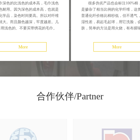
巾深色的比浅色的成本高，毛巾浅色
很多伪劣产品也会标注100%棉
色耐用。因为深色的成本高，也就是
是掺杂了相当比例的化学纤维，这
化学品，染色时间要高。所以对纤维
普通化纤价格比棉纱低，但不透气
就大。而且颜色越深，牢度越差。儿
湿性差，易起毛起球，用它洗脸，
好用浅色的、不要买带绣花的毛巾。
肤，简单的方法是用火烧，有布腥
不结晶的就是纯棉的。
More
More
合作伙伴/Partner