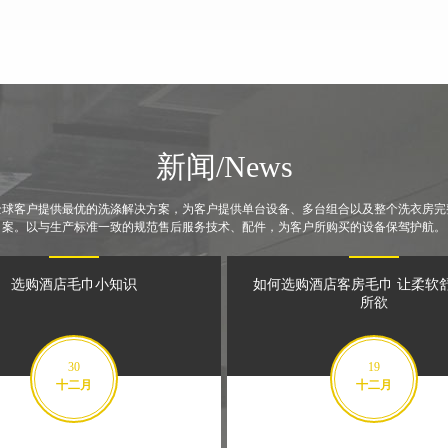
新闻/News
全球客户提供最优的洗涤解决方案，为客户提供单台设备、多台组合以及整个洗衣房完
案。以与生产标准一致的规范售后服务技术、配件，为客户所购买的设备保驾护航。
选购酒店毛巾小知识
如何选购酒店客房毛巾 让柔软
所欲
30
19
十二月
十二月